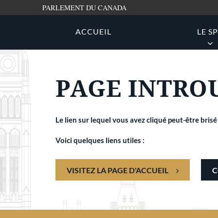
PARLEMENT DU CANADA
Aller au contenu
ACCUEIL
LE S
TRAVAILLER AU SPP
MISSION
TRANSPARENCE ET R
PAGE INTRO
Santé et bien-être
Mission, vision et valeurs
États financiers
Apprentissage et perfectionn
Comparutions devant l
Diversité et inclusion
Demande de renseigne
Le lien sur lequel vous avez cliqué peut-être bris
Publication proactive
Voici quelques liens utiles :
VISITEZ LA PAGE D'ACCUEIL
C