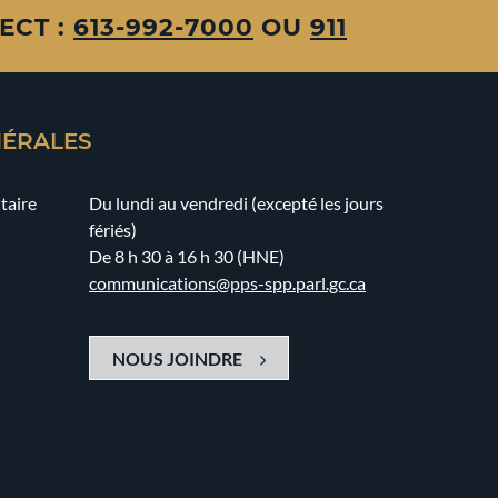
ECT :
613-992-7000
OU
911
NÉRALES
taire
Du lundi au vendredi (excepté les jours
fériés)
De 8 h 30 à 16 h 30 (HNE)
communications@pps-spp.parl.gc.ca
NOUS JOINDRE