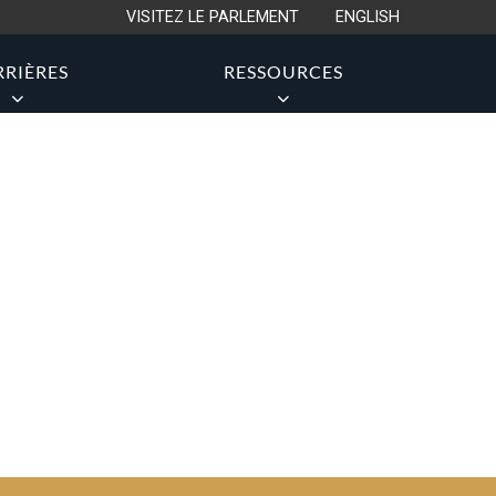
VISITEZ LE PARLEMENT
ENGLISH
RRIÈRES
RESSOURCES
S SUPPLÉMENTAIRES
GOUVERNANCE
POSSIBILITÉS D’EMPLOI
nts
Directeur du SPP
sécurité
Structure organisationnelle
os
Structure hiérarchique
es
Comité de la haute direction